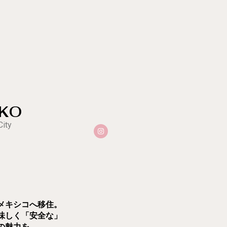
UKO
City
メキシコへ移住。
味しく「安全な」
の魅力を