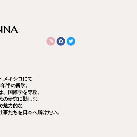
NNA
・メキシコにて
1年半の留学。
は、国際学を専攻、
民の研究に勤しむ。
で魅力的な
仕事たちを
日本へ届けたい。