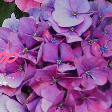
op
キシコ。
ます。
。