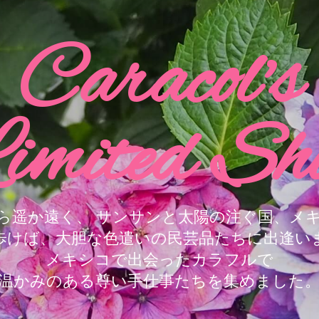
Caracol's
imited Sh
ら遥か遠く、 サンサンと太陽の注ぐ国、メ
歩けば、大胆な色遣いの民芸品たちに出逢い
メキシコで出会ったカラフルで
温かみのある尊い手仕事たちを集めました