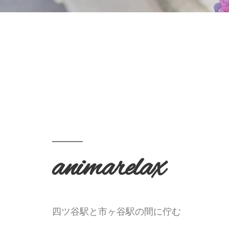
animarelax
四ツ谷駅と市ヶ谷駅の間に佇む