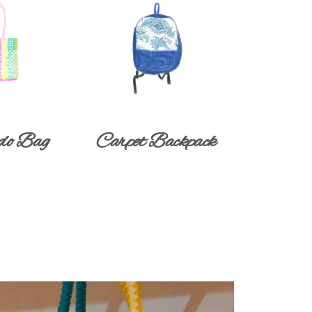
do Bag
Carpet Backpack