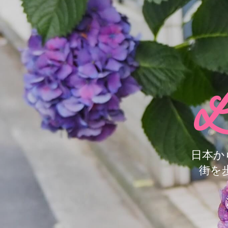
L
日本か
街を