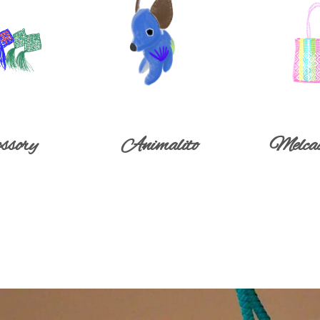
ssory
Animalito
Melca